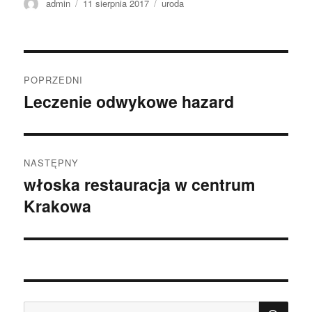
Autor
Data
Kategorie
admin
11 sierpnia 2017
uroda
publikacji
Nawigacja
POPRZEDNI
wpisu
Leczenie odwykowe hazard
Poprzedni
wpis:
NASTĘPNY
włoska restauracja w centrum
Następny
Krakowa
wpis:
SZU
Szukaj: