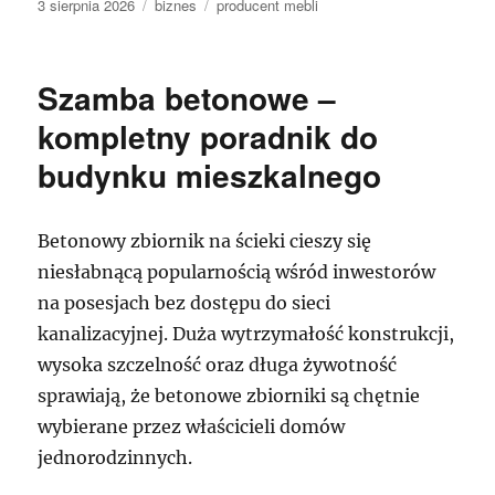
Data
Kategorie
Tagi
3 sierpnia 2026
biznes
producent mebli
publikacji
Szamba betonowe –
kompletny poradnik do
budynku mieszkalnego
Betonowy zbiornik na ścieki cieszy się
niesłabnącą popularnością wśród inwestorów
na posesjach bez dostępu do sieci
kanalizacyjnej. Duża wytrzymałość konstrukcji,
wysoka szczelność oraz długa żywotność
sprawiają, że betonowe zbiorniki są chętnie
wybierane przez właścicieli domów
jednorodzinnych.