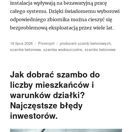
instalacja wpływają na bezawaryjną pracę
całego systemu. Dzięki świadomemu wyborowi
odpowiedniego zbiornika można cieszyć się
bezproblemową eksploatacją przez wiele lat.
Data
Kategorie
Tagi
19 lipca 2026
Przemysł
producent szamb betonowych
,
publikacji
szamba betonowe
,
szamba wodoszczelne
,
szambo betonowe
Jak dobrać szambo do
liczby mieszkańców i
warunków działki?
Najczęstsze błędy
inwestorów.