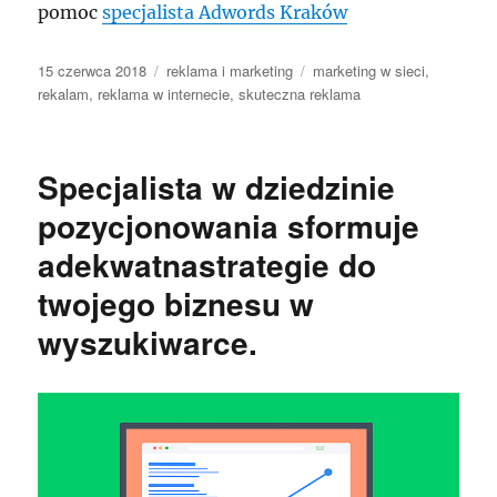
pomoc
specjalista Adwords Kraków
Data
Kategorie
Tagi
15 czerwca 2018
reklama i marketing
marketing w sieci
,
publikacji
rekalam
,
reklama w internecie
,
skuteczna reklama
Specjalista w dziedzinie
pozycjonowania sformuje
adekwatnastrategie do
twojego biznesu w
wyszukiwarce.