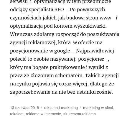
serwisu i optymalizacji w tym przedmiocie
odciąży specjalista SEO . Po powyższych
czynnościach jakich jak budowa stron www i
optymalizacja pod kontem wyszukiwarki.
Wtenczas zdołamy rozpocząć do poszukiwania
agencji reklamowej, która w ofercie ma
pozycjonowanie w google . Najprawidłowiej
polecić to osobie nazywanej: pozycjoner ,
który ma bogate praktykowanie i wyniki z
praca ze złożonym schematem. Takich agencji
na rynku pojawia się coraz więcej, dlatego że
zapotrzebowanie na nie bez ustanku rośnie.
Data
Kategorie
Tagi
13 czerwca 2018
reklama i marketing
marketing w sieci
,
publikacji
rekalam
,
reklama w internecie
,
skuteczna reklama