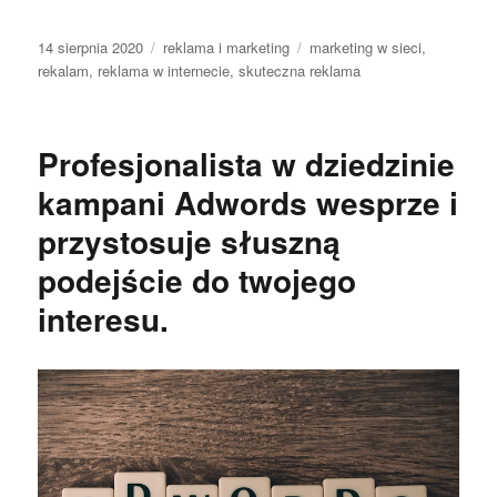
Data
Kategorie
Tagi
14 sierpnia 2020
reklama i marketing
marketing w sieci
,
publikacji
rekalam
,
reklama w internecie
,
skuteczna reklama
Profesjonalista w dziedzinie
kampani Adwords wesprze i
przystosuje słuszną
podejście do twojego
interesu.