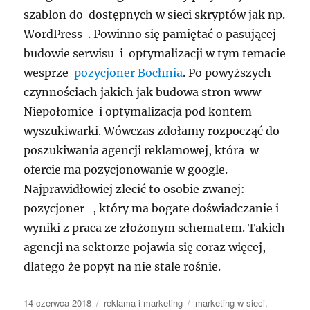
szablon do dostępnych w sieci skryptów jak np.
WordPress . Powinno się pamiętać o pasującej
budowie serwisu i optymalizacji w tym temacie
wesprze
pozycjoner Bochnia
. Po powyższych
czynnościach jakich jak budowa stron www
Niepołomice i optymalizacja pod kontem
wyszukiwarki. Wówczas zdołamy rozpocząć do
poszukiwania agencji reklamowej, która w
ofercie ma pozycjonowanie w google.
Najprawidłowiej zlecić to osobie zwanej:
pozycjoner , który ma bogate doświadczanie i
wyniki z praca ze złożonym schematem. Takich
agencji na sektorze pojawia się coraz więcej,
dlatego że popyt na nie stale rośnie.
Data
Kategorie
Tagi
14 czerwca 2018
reklama i marketing
marketing w sieci
,