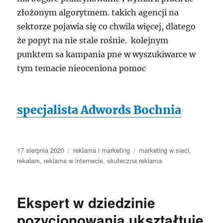
złożonym algorytmem. takich agencji na
sektorze pojawia się co chwila więcej, dlatego
że popyt na nie stale rośnie. kolejnym
punktem sa kampania pne w wyszukiwarce w
tym temacie nieoceniona pomoc
specjalista Adwords Bochnia
Data
Kategorie
Tagi
17 sierpnia 2020
reklama i marketing
marketing w sieci
,
publikacji
rekalam
,
reklama w internecie
,
skuteczna reklama
Ekspert w dziedzinie
pozycjonowania ukształtuje