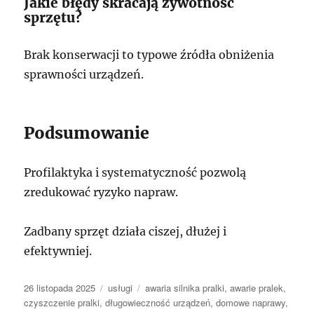
Jakie błędy skracają żywotność
sprzętu?
Brak konserwacji to typowe źródła obniżenia
sprawności urządzeń.
Podsumowanie
Profilaktyka i systematyczność pozwolą
zredukować ryzyko napraw.
Zadbany sprzęt działa ciszej, dłużej i
efektywniej.
Data
Kategorie
Tagi
26 listopada 2025
usługi
awaria silnika pralki
,
awarie pralek
,
publikacji
czyszczenie pralki
,
długowieczność urządzeń
,
domowe naprawy
,