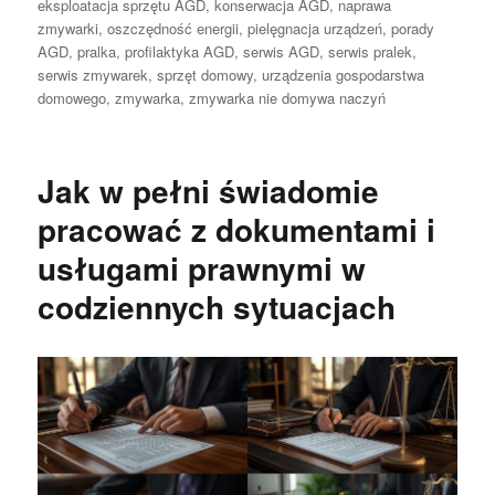
eksploatacja sprzętu AGD
,
konserwacja AGD
,
naprawa
zmywarki
,
oszczędność energii
,
pielęgnacja urządzeń
,
porady
AGD
,
pralka
,
profilaktyka AGD
,
serwis AGD
,
serwis pralek
,
serwis zmywarek
,
sprzęt domowy
,
urządzenia gospodarstwa
domowego
,
zmywarka
,
zmywarka nie domywa naczyń
Jak w pełni świadomie
pracować z dokumentami i
usługami prawnymi w
codziennych sytuacjach