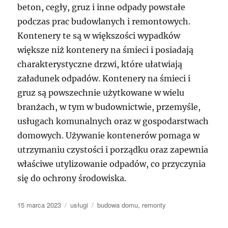
beton, cegły, gruz i inne odpady powstałe
podczas prac budowlanych i remontowych.
Kontenery te są w większości wypadków
większe niż kontenery na śmieci i posiadają
charakterystyczne drzwi, które ułatwiają
załadunek odpadów. Kontenery na śmieci i
gruz są powszechnie użytkowane w wielu
branżach, w tym w budownictwie, przemyśle,
usługach komunalnych oraz w gospodarstwach
domowych. Używanie kontenerów pomaga w
utrzymaniu czystości i porządku oraz zapewnia
właściwe utylizowanie odpadów, co przyczynia
się do ochrony środowiska.
Data
Kategorie
Tagi
15 marca 2023
usługi
budowa domu
,
remonty
publikacji