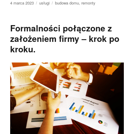
Data
Kategorie
Tagi
4 marca 2023
usługi
budowa domu
,
remonty
publikacji
Formalności połączone z
założeniem firmy – krok po
kroku.