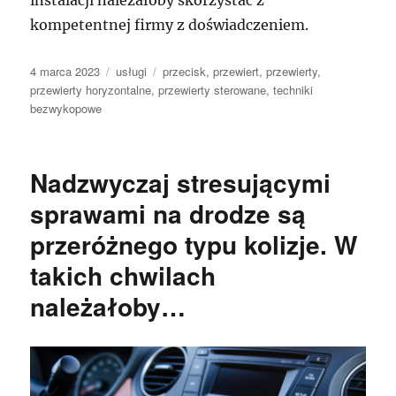
instalacji należałoby skorzystać z
kompetentnej firmy z doświadczeniem.
Data
Kategorie
Tagi
4 marca 2023
usługi
przecisk
,
przewiert
,
przewierty
,
publikacji
przewierty horyzontalne
,
przewierty sterowane
,
techniki
bezwykopowe
Nadzwyczaj stresującymi
sprawami na drodze są
przeróżnego typu kolizje. W
takich chwilach
należałoby…