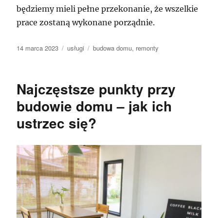
będziemy mieli pełne przekonanie, że wszelkie
prace zostaną wykonane porządnie.
Data
Kategorie
Tagi
14 marca 2023
usługi
budowa domu
,
remonty
publikacji
Najczęstsze punkty przy
budowie domu – jak ich
ustrzec się?