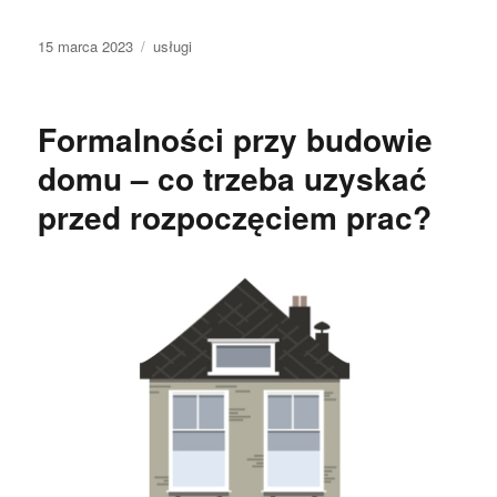
Data
Kategorie
15 marca 2023
usługi
publikacji
Formalności przy budowie
domu – co trzeba uzyskać
przed rozpoczęciem prac?