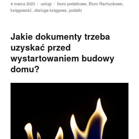
Data
Kategorie
Tagi
4 marca 2023
usługi
biuro podatkowe
,
Biuro Rachunkowe
,
publikacji
księgowość
,
obsługa księgowa
,
podatki
Jakie dokumenty trzeba
uzyskać przed
wystartowaniem budowy
domu?