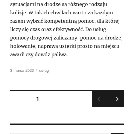
sytuacjami na drodze są różnego rodzaju
kolizje. W takich chwilach warto za każdym
razem wybrać kompetentną pomoc, dla której
liczy się czas oraz efektywność. Do usług
pomocy drogowej zaliczamy: pomoc na drodze,
holowanie, naprawa usterki prosto na miejscu
awarii czy dowóz paliwa.
Data
Kategorie
3 marca 2023
usługi
publikacji
Nawigacja
STRONA
1
NAST
po
ĘPN
A
wpisach
STR
ONA