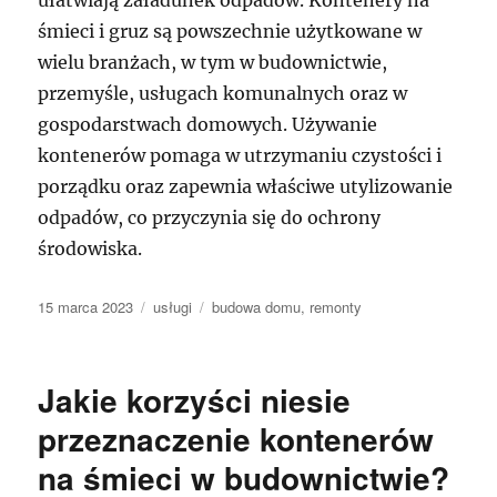
ułatwiają załadunek odpadów. Kontenery na
śmieci i gruz są powszechnie użytkowane w
wielu branżach, w tym w budownictwie,
przemyśle, usługach komunalnych oraz w
gospodarstwach domowych. Używanie
kontenerów pomaga w utrzymaniu czystości i
porządku oraz zapewnia właściwe utylizowanie
odpadów, co przyczynia się do ochrony
środowiska.
Data
Kategorie
Tagi
15 marca 2023
usługi
budowa domu
,
remonty
publikacji
Jakie korzyści niesie
przeznaczenie kontenerów
na śmieci w budownictwie?