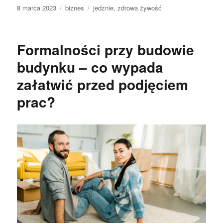
Data
Kategorie
Tagi
8 marca 2023
biznes
jedznie
,
zdrowa żywość
publikacji
Formalności przy budowie
budynku – co wypada
załatwić przed podjęciem
prac?