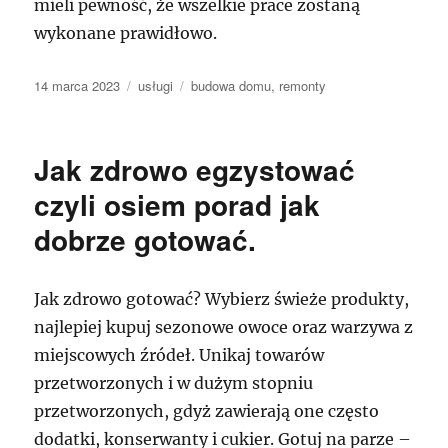
mieli pewność, że wszelkie prace zostaną
wykonane prawidłowo.
Data
Kategorie
Tagi
14 marca 2023
usługi
budowa domu
,
remonty
publikacji
Jak zdrowo egzystować
czyli osiem porad jak
dobrze gotować.
Jak zdrowo gotować? Wybierz świeże produkty,
najlepiej kupuj sezonowe owoce oraz warzywa z
miejscowych źródeł. Unikaj towarów
przetworzonych i w dużym stopniu
przetworzonych, gdyż zawierają one często
dodatki, konserwanty i cukier. Gotuj na parze –