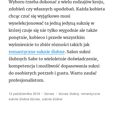
Wyboru trzeba dokonać z wielu rodzajów kroju,
zdobień czy własnych upodobań. Każda kobieta
chcąc czuć się wyjątkowo musi
wyselekcjonować ta jedną jedyną suknię w
której czuje się nie tylko wygodnie ale także
ponętnie, kobieco i przede wszystkim
wyśmienicie to zbiór rózności takich jak
romantyczne suknie ślubne
. Salon sukni
ślubnych Sabe to wieloletnie doświadczenie,
kompetencja i możliwość dopasowania sukni
do osobistych potrzeb i gustu. Warto zaufać
profesjonalistom.
Data
Kategorie
Tagi
12 października 2019
biznes
biznes ślubny
,
romantyczne
publikacji
suknie śłubne biznes
,
suknie ślubne