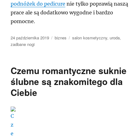
podnóżek do pedicure
nie tylko poprawią naszą
prace ale są dodatkowo wygodne i bardzo
pomocne.
Data
Kategorie
Tagi
24 października 2019
biznes
salon kosmetyczny
,
uroda
,
publikacji
zadbane nogi
Czemu romantyczne suknie
ślubne są znakomitego dla
Ciebie