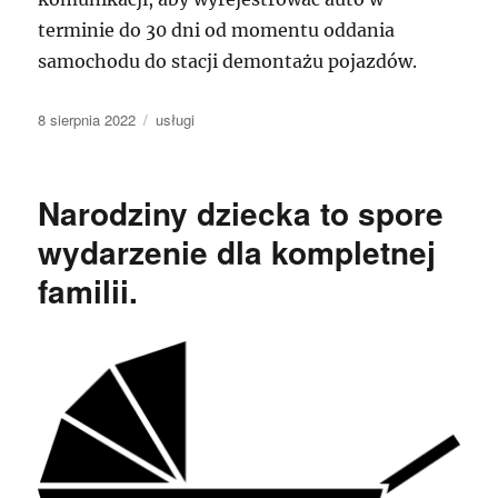
terminie do 30 dni od momentu oddania
samochodu do stacji demontażu pojazdów.
Data
Kategorie
8 sierpnia 2022
usługi
publikacji
Narodziny dziecka to spore
wydarzenie dla kompletnej
familii.