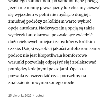
własnego samochodu, po samolot bądź pociąg.
Jeżeli nie mamy prawa jazdy lub chcemy cieszyć
się wyjazdem w pełni nie myśląc o długiej i
żmudnej podróży za kółkiem warto wybrać
opcje autokaru. Nadzwyczajną opcją są także
wycieczki autokarowe pozwalające zwiedzić
dużo ciekawych miejsc i zabytków w krótkim
czasie. Dzięki wysokiej jakości autokarom sama
podroż nie jest kłopotliwa,a komfortowe
warunki pozwalają odprężyć się i zrelaksować
pomiędzy kolejnymi postojami. Opcja ta
pozwala zaoszczędzić czas potrzebny na
znalezieniem wymarzonego nocle
Data
Kategorie
25 sierpnia 2022
usługi
publikacji