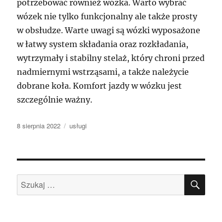
potrzebować również wózka. Warto wybrać
wózek nie tylko funkcjonalny ale także prosty
w obsłudze. Warte uwagi są wózki wyposażone
w łatwy system składania oraz rozkładania,
wytrzymały i stabilny stelaż, który chroni przed
nadmiernymi wstrząsami, a także należycie
dobrane koła. Komfort jazdy w wózku jest
szczególnie ważny.
Data
Kategorie
8 sierpnia 2022
usługi
publikacji
SZU
Szukaj: