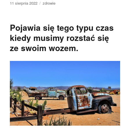
Data
Kategorie
11 sierpnia 2022
zdrowie
publikacji
Pojawia się tego typu czas
kiedy musimy rozstać się
ze swoim wozem.