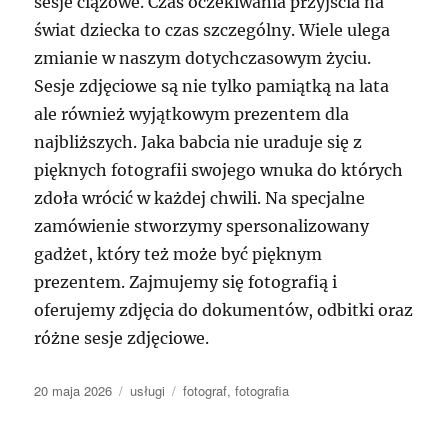
sesje ciążowe. Czas oczekiwania przyjścia na
świat dziecka to czas szczególny. Wiele ulega
zmianie w naszym dotychczasowym życiu.
Sesje zdjęciowe są nie tylko pamiątką na lata
ale również wyjątkowym prezentem dla
najbliższych. Jaka babcia nie uraduje się z
pięknych fotografii swojego wnuka do których
zdoła wrócić w każdej chwili. Na specjalne
zamówienie stworzymy spersonalizowany
gadżet, który też może być pięknym
prezentem. Zajmujemy się fotografią i
oferujemy zdjęcia do dokumentów, odbitki oraz
różne sesje zdjęciowe.
Data
Kategorie
Tagi
20 maja 2026
usługi
fotograf
,
fotografia
publikacji