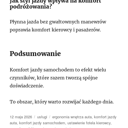
Jak styl jazdy wpływa na komfort
podróżowania?
Płynna jazda bez gwałtownych manewrów
poprawia komfort kierowcy i pasażerów.
Podsumowanie
Komfort jazdy samochodem to efekt wielu
czynników, które razem tworzą spójne
doświadczenie.
To obszar, który warto rozwijać każdego dnia.
Data
Kategorie
Tagi
12 maja 2026
usługi
ergonomia wnętrza auta
,
komfort jazdy
publikacji
auta
,
komfort jazdy samochodem
,
ustawienie fotela kierowcy
,