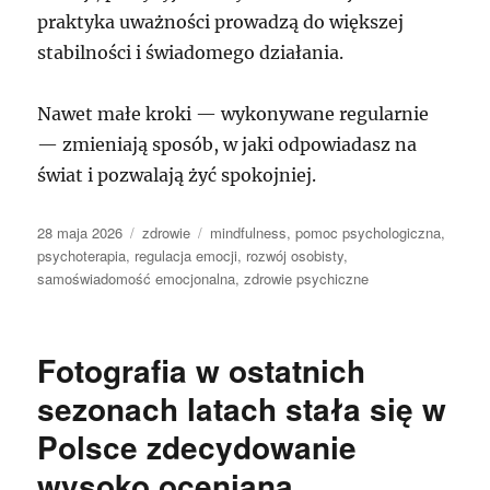
praktyka uważności prowadzą do większej
stabilności i świadomego działania.
Nawet małe kroki — wykonywane regularnie
— zmieniają sposób, w jaki odpowiadasz na
świat i pozwalają żyć spokojniej.
Data
Kategorie
Tagi
28 maja 2026
zdrowie
mindfulness
,
pomoc psychologiczna
,
publikacji
psychoterapia
,
regulacja emocji
,
rozwój osobisty
,
samoświadomość emocjonalna
,
zdrowie psychiczne
Fotografia w ostatnich
sezonach latach stała się w
Polsce zdecydowanie
wysoko oceniana.