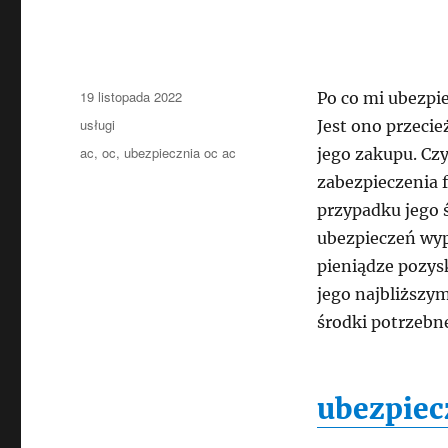
Data
19 listopada 2022
Po co mi ubezpie
publikacji
Kategorie
usługi
Jest ono przeci
Tagi
ac
,
oc
,
ubezpiecznia oc ac
jego zakupu. Czy
zabezpieczenia 
przypadku jego ś
ubezpieczeń wyp
pieniądze pozysk
jego najbliższy
środki potrzebne
ubezpiec