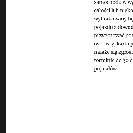
samochodu w wy
całości lub niek
wybrakowany będ
pojazdu z dowod
przygotować po
osobisty, karta 
należy się zgłos
terminie do 30 
pojazdów.