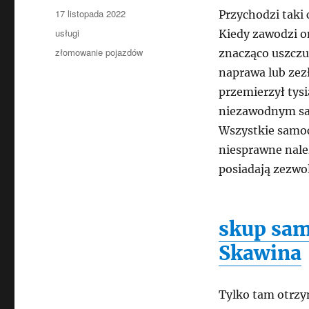
Data
17 listopada 2022
Przychodzi taki
publikacji
Kategorie
usługi
Kiedy zawodzi on
Tagi
złomowanie pojazdów
znacząco uszczu
naprawa lub zez
przemierzył tys
niezawodnym sa
Wszystkie samoc
niesprawne nale
posiadają zezwol
skup sa
Skawina
Tylko tam otrz