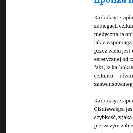
Karboksyterapia 
zabiegach cellul
medyczna ta opie
jakie wspomaga p
przez wielu jes
estetycznej od c
fakt, iż karboks
cellulitu – równi
zaawansowaneg
Karboksyterapia 
Olśniewająca jest
szybkość, z jaką
pierwszym zabieg