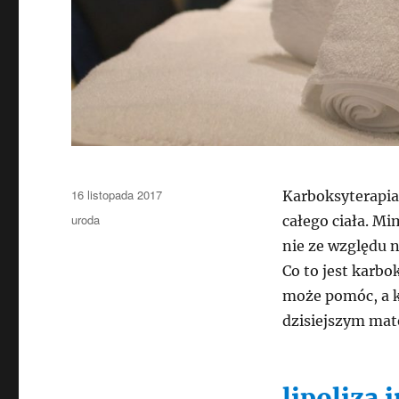
Data
16 listopada 2017
Karboksyterapia
publikacji
Kategorie
uroda
całego ciała. Mi
nie ze względu n
Co to jest karbo
może pomóc, a k
dzisiejszym mate
lipoliza