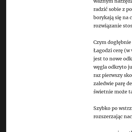
ważnym narzędz
radzić sobie z 
borykają się na 
rozwiązanie sto
Czym dogłębnie 
Łagodzi cerę (w
jest to nowe od
węgla odkryto ju
raz pierwszy sko
zaledwie parę de
świetnie może ta
Szybko po wstrz
rozszerzając na