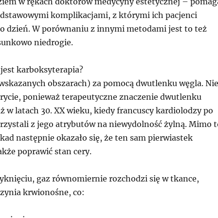
iem w rękach doktorów medycyny estetycznej – pomag
podstawowymi komplikacjami, z którymi ich pacjenci
co dzień. W porównaniu z innymi metodami jest to też
sunkowo niedrogie.
jest karboksyterapia?
 wskazanych obszarach) za pomocą dwutlenku węgla. Ni
krycie, ponieważ terapeutyczne znaczenie dwutlenku
ż w latach 30. XX wieku, kiedy francuscy kardiolodzy po
rzystali z jego atrybutów na niewydolność żylną. Mimo t
kad następnie okazało się, że ten sam pierwiastek
kże poprawić stan cery.
yknięciu, gaz równomiernie rozchodzi się w tkance,
czynia krwionośne, co: