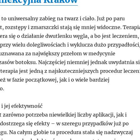
to uniwersalny zabieg na twarz i ciało. Już po paru
it, rozstępy i zmarszczki stają się mniej widoczne. Terapi
ra się o działanie dwutlenku węgla, a bo jest leczeniem,
rzy wielu dolegliwościach i wyklucza dużo przypadłości
t uznawana za największy przełom w medycynie
zasów botoksu. Najczęściej niemniej jednak uwydatnia si
yterapia jest jedną z najskuteczniejszych procedur leczen
eż w fazie początkowej, jak i o wiele bardziej
o.
i jej efektywność
 zarówno potrzeba niewielkiej liczby aplikacji, jak i
 dostrzega się efekty – w szeregu przypadków już po
u. Na całym globie ta procedura stała się nadzwyczaj