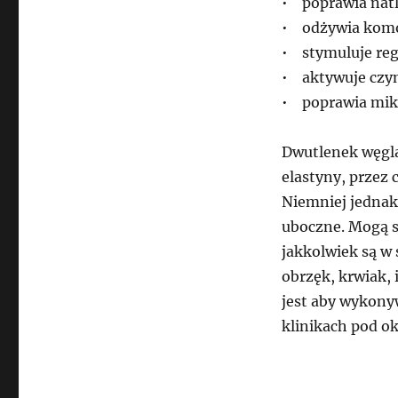
• poprawia natl
• odżywia komó
• stymuluje reg
• aktywuje czyn
• poprawia mik
Dwutlenek węgla
elastyny, przez 
Niemniej jednak,
uboczne. Mogą si
jakkolwiek są w 
obrzęk, krwiak, 
jest aby wykony
klinikach pod o