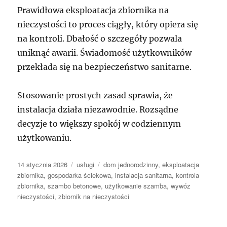
Prawidłowa eksploatacja zbiornika na
nieczystości to proces ciągły, który opiera się
na kontroli. Dbałość o szczegóły pozwala
uniknąć awarii. Świadomość użytkowników
przekłada się na bezpieczeństwo sanitarne.
Stosowanie prostych zasad sprawia, że
instalacja działa niezawodnie. Rozsądne
decyzje to większy spokój w codziennym
użytkowaniu.
Data
Kategorie
Tagi
14 stycznia 2026
usługi
dom jednorodzinny
,
eksploatacja
publikacji
zbiornika
,
gospodarka ściekowa
,
instalacja sanitarna
,
kontrola
zbiornika
,
szambo betonowe
,
użytkowanie szamba
,
wywóz
nieczystości
,
zbiornik na nieczystości