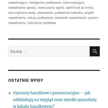
publikacji
nawadniająca
,
inteligentne podlewanie
,
linia kroplująca
,
nawadnianie ogrodu
,
nowoczesny ogród
,
ogród krok po kroku
,
oszczędzanie wody
,
planowanie
,
podlewanie trawnika
,
projekt
nawadniania
,
sekcje podlewania
,
sterownik nawadniania
,
system
nawadniania
,
zraszacze ogrodowe
SZU
Szukaj:
OSTATNIE WPISY
Systemy handlowe i prezentacyjne – jak
oddziałują na wygląd oraz wyniki sprzedaży
w lokalu handlowym?