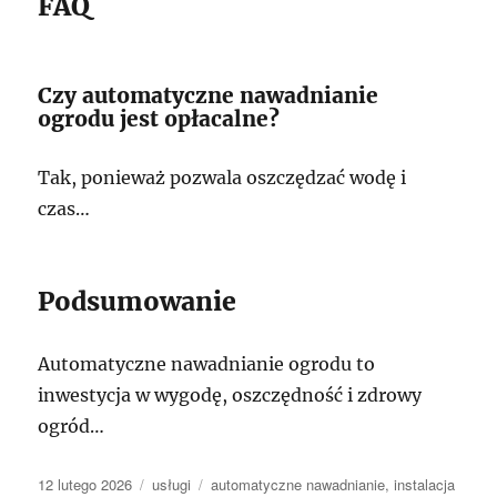
FAQ
Czy automatyczne nawadnianie
ogrodu jest opłacalne?
Tak, ponieważ pozwala oszczędzać wodę i
czas…
Podsumowanie
Automatyczne nawadnianie ogrodu to
inwestycja w wygodę, oszczędność i zdrowy
ogród…
Data
Kategorie
Tagi
12 lutego 2026
usługi
automatyczne nawadnianie
,
instalacja