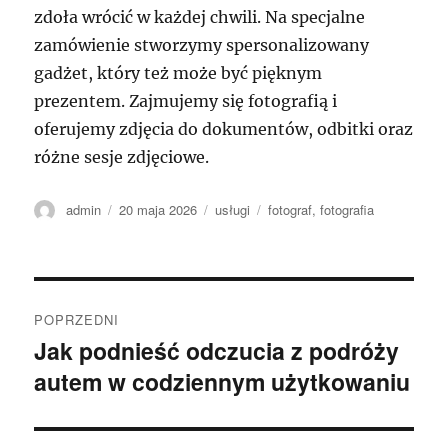
zdoła wrócić w każdej chwili. Na specjalne
zamówienie stworzymy spersonalizowany
gadżet, który też może być pięknym
prezentem. Zajmujemy się fotografią i
oferujemy zdjęcia do dokumentów, odbitki oraz
różne sesje zdjęciowe.
Autor
Data
Kategorie
Tagi
admin
20 maja 2026
usługi
fotograf
,
fotografia
publikacji
Nawigacja
POPRZEDNI
wpisu
Jak podnieść odczucia z podróży
Poprzedni
autem w codziennym użytkowaniu
wpis: