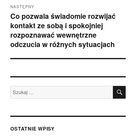
NASTĘPNY
Co pozwala świadomie rozwijać
Następny
kontakt ze sobą i spokojniej
wpis:
rozpoznawać wewnętrzne
odczucia w różnych sytuacjach
SZU
Szukaj:
OSTATNIE WPISY