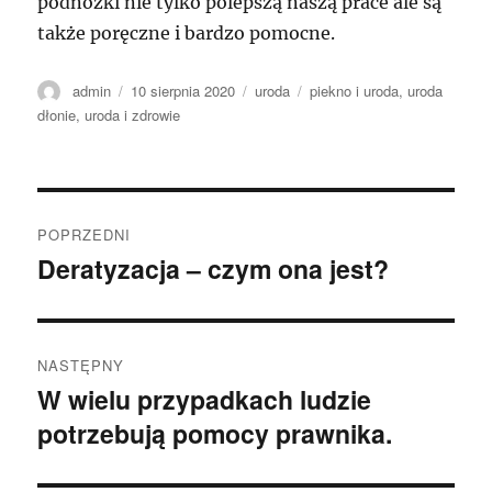
podnóżki nie tylko polepszą naszą prace ale są
także poręczne i bardzo pomocne.
Autor
Data
Kategorie
Tagi
admin
10 sierpnia 2020
uroda
piekno i uroda
,
uroda
publikacji
dłonie
,
uroda i zdrowie
Nawigacja
POPRZEDNI
wpisu
Deratyzacja – czym ona jest?
Poprzedni
wpis:
NASTĘPNY
W wielu przypadkach ludzie
Następny
potrzebują pomocy prawnika.
wpis: