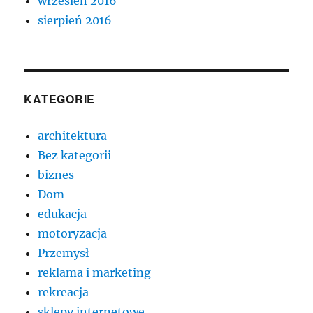
wrzesień 2016
sierpień 2016
KATEGORIE
architektura
Bez kategorii
biznes
Dom
edukacja
motoryzacja
Przemysł
reklama i marketing
rekreacja
sklepy internetowe