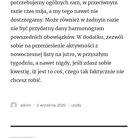
potrzebujemy ogólnych ram, w przeciwnym
razie czas mija, a my tego nawet nie
dostrzegamy. Może również w żadnym razie
nie być przydatny dany harmonogram
powszednich obowiązków. W dodatku, zezwól
sobie na przeniesienie aktywności z
nowoczesnej listy na jutro, w przyszłym
tygodniu, a nawet nigdy, jeśli zdasz sobie
kwestię, iż jest to coś, czego tak faktycznie nie
chcesz robić.
Autor
Data
Kategorie
admin
2 września 2020
uroda
publikacji
Nawigacja