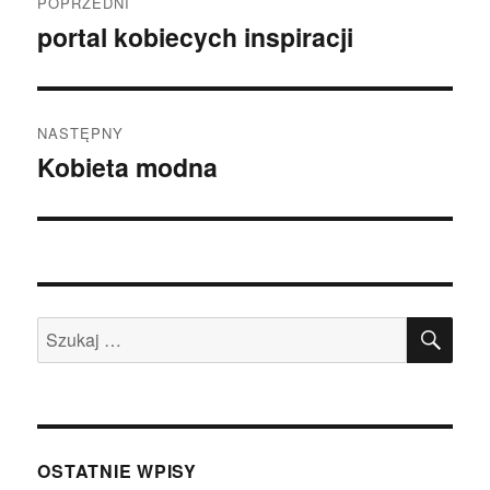
POPRZEDNI
wpisu
portal kobiecych inspiracji
Poprzedni
wpis:
NASTĘPNY
Kobieta modna
Następny
wpis:
SZU
Szukaj:
OSTATNIE WPISY